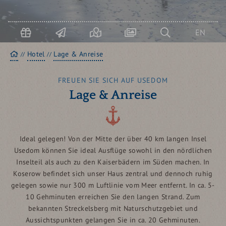
GESUNDHEIT
Url
buc
USEDOM AKTIV
EN
Startseite
Hotel
Lage & Anreise
FREUEN SIE SICH AUF USEDOM
Lage & Anreise
Ideal gelegen! Von der Mitte der über 40 km langen Insel
Usedom können Sie ideal Ausflüge sowohl in den nördlichen
Inselteil als auch zu den Kaiserbädern im Süden machen. In
Koserow befindet sich unser Haus zentral und dennoch ruhig
gelegen sowie nur 300 m Luftlinie vom Meer entfernt. In ca. 5-
10 Gehminuten erreichen Sie den langen Strand. Zum
bekannten Streckelsberg mit Naturschutzgebiet und
Aussichtspunkten gelangen Sie in ca. 20 Gehminuten.