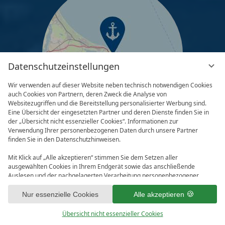
Datenschutzeinstellungen
Wir verwenden auf dieser Website neben technisch notwendigen Cookies
auch Cookies von Partnern, deren Zweck die Analyse von
Websitezugriffen und die Bereitstellung personalisierter Werbung sind.
Eine Übersicht der eingesetzten Partner und deren Dienste finden Sie in
der „Übersicht nicht essenzieller Cookies“. Informationen zur
Verwendung Ihrer personenbezogenen Daten durch unsere Partner
finden Sie in den Datenschutzhinweisen.
Mit Klick auf „Alle akzeptieren“ stimmen Sie dem Setzen aller
ausgewählten Cookies in Ihrem Endgerät sowie das anschließende
VI
IMPRESSUM
DATENSCHUTZ
Auslesen und der nachgelagerten Verarbeitung personenbezogener
GM
DATENSCHUTZEINSTELLUNGEN
AGB
Daten (z.B. Ihrer IP-Adresse) durch uns und unseren Partnern zu. Falls
Sie damit nicht einverstanden sind, klicken Sie bitte auf „Nur essenzielle
Nur essenzielle Cookies
Alle akzeptieren
Cookies“. Eine individuelle Auswahl können Sie unter „Übersicht nicht
essenzieller Cookies“ tätigen. Sie können Ihre Auswahl im Fußbereich
Übersicht nicht essenzieller Cookies
dieser Website oder in den Datenschutzhinweisen jederzeit aufrufen und