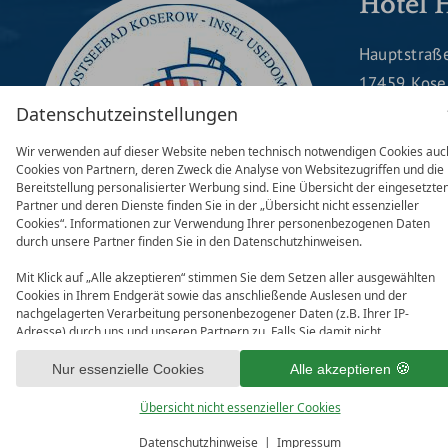
Hotel 
Hauptstraß
17459 Kos
Telefon:
03
Datenschutzeinstellungen
Fax: 03837
Wir verwenden auf dieser Website neben technisch notwendigen Cookies auc
reservieru
Cookies von Partnern, deren Zweck die Analyse von Websitezugriffen und die
Bereitstellung personalisierter Werbung sind. Eine Übersicht der eingesetzte
Partner und deren Dienste finden Sie in der „Übersicht nicht essenzieller
Cookies“. Informationen zur Verwendung Ihrer personenbezogenen Daten
durch unsere Partner finden Sie in den Datenschutzhinweisen.
FACEBOOK
IN
Mit Klick auf „Alle akzeptieren“ stimmen Sie dem Setzen aller ausgewählten
Cookies in Ihrem Endgerät sowie das anschließende Auslesen und der
nachgelagerten Verarbeitung personenbezogener Daten (z.B. Ihrer IP-
Adresse) durch uns und unseren Partnern zu. Falls Sie damit nicht
einverstanden sind, klicken Sie bitte auf „Nur essenzielle Cookies“. Eine
individuelle Auswahl können Sie unter „Übersicht nicht essenzieller Cookies“
Nur essenzielle Cookies
Alle akzeptieren
IMPRESSUM
DATENSCHUTZ
DATENSCHUTZEINS
tätigen. Sie können Ihre Auswahl im Fußbereich dieser Website oder in den
Datenschutzhinweisen jederzeit aufrufen und ändern.
Übersicht nicht essenzieller Cookies
ANREISE
ABREISE
Datenschutzhinweise
Impressum