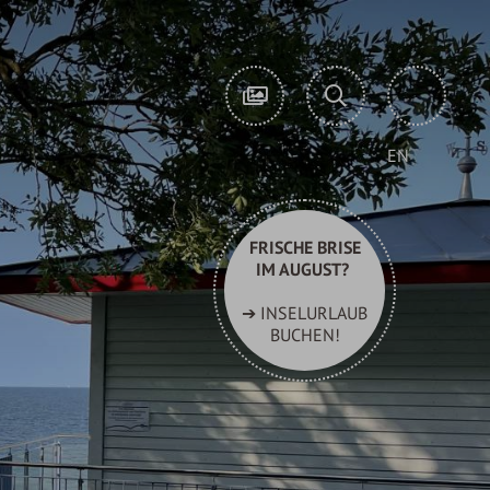
EN
Suchb
Urlaub
einge
buchen
FRISCHE BRISE
IM AUGUST?
➔ INSELURLAUB
BUCHEN!