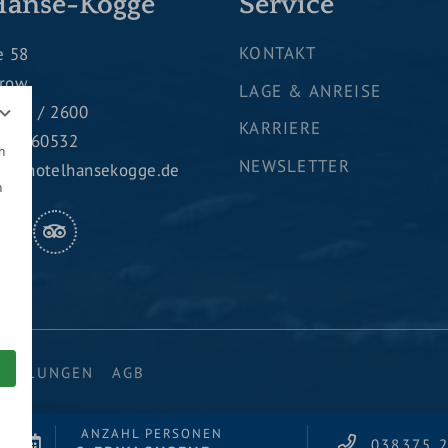
Hanse-Kogge
Service
KONTAKT
e 58
erow
LAGE & ANREISE
8375 / 2600
KARRIERE
5 / 260532
h
NEWSLETTER
ng@hotelhansekogge.de
n
STAGRAM
TRIPADVISOR
TELLUNGEN
AGB
ANZAHL PERSONEN
038375 