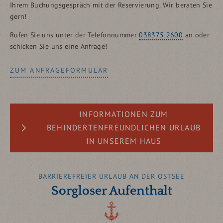
Ihrem Buchungsgespräch mit der Reservierung. Wir beraten Sie
gern!
Rufen Sie uns unter der Telefonnummer
038375 2600
an oder
schicken Sie uns eine Anfrage!
ZUM ANFRAGEFORMULAR
INFORMATIONEN ZUM
BEHINDERTENFREUNDLICHEN URLAUB
IN UNSEREM HAUS
Unser
Restaurant
besitzt eine behindertengerechte
BARRIEREFREIER URLAUB AN DER OSTSEE
Toilette. Sie erreichen bei uns sämtliche
Räumlichkeiten mit einem Rollstuhl ohne Stufen
Sorgloser Aufenthalt
überwinden zu müssen. Ausnahme ist unsere
Kegelbahn und die Pavillounge.