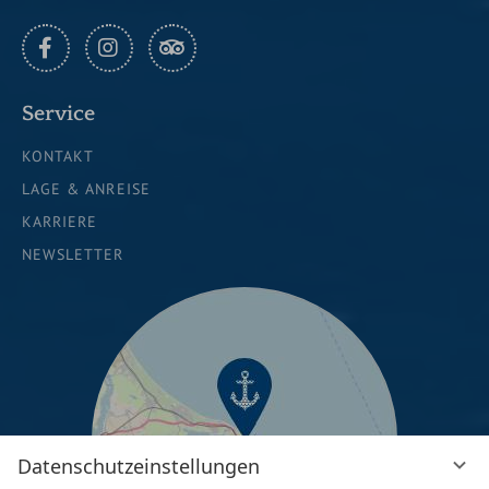
zugelassen. Stellen Sie diese bitte vor der Rezeption
oder vor Ihrem Zimmer ab. Nach 2 schweren Unfällen
(Knochenbrüchen von angefahrenen Gästen) mit
FACEBOOK
INSTAGRAM
TRIPADVISOR
diesen Geräten sind wir angehalten, diese
Service
Festlegung konsequent durchzusetzen.
Vermittlung von Pflegediensten
ist
auf Anfrage
KONTAKT
möglich. Unsere Mitarbeiter sind nicht berechtigt,
LAGE & ANREISE
Pflegeleistungen jeglicher Art durchzuführen.
KARRIERE
NEWSLETTER
Datenschutzeinstellungen