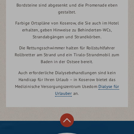
Kontakt mit dem Schloss. Es werden beide Hände
Bordsteine sind abgesenkt und die Promenade eben
zum Öffnen der Zimmertür benötigt.
gestaltet.
Unsere
Türen
sind alle 90 cm breit.
Farbige Ortspläne von Koserow, die Sie auch im Hotel
Die
Bäder in den behindertenfreundlichen DZ
sind
erhalten, geben Hinweise zu Behinderten-WCs,
mit einer Dusche ausgestattet, in der man den Sitz
Strandabgängen und Strandkörben.
versetzen kann. Neben der Toilette befindet sich ein
Die Rettungsschwimmer halten für Rollstuhlfahrer
Haltegriff. Wir haben Zimmer, in denen der Haltegriff
Rollbretter am Strand und ein Tiralo-Strandmobil zum
links oder rechts ist, sagen Sie bei Buchung einfach
Baden in der Ostsee bereit.
Bescheid, wo Sie den Haltegriff benötigen. Die
Entfernung zur Wand bzw. zur Seite, wo kein Griff ist,
Auch erforderliche Dialysebehandlungen sind kein
beträgt 1 m. Toilettenhöhe ist 53 cm. Es besteht
Handicap für Ihren Urlaub – in Koserow bietet das
nach Absprache die Möglichkeit, eine
Medizinische Versorgungszentrum Usedom
Dialyse für
Toilettenerhöhung zu montieren. Die Spiegel am
Urlauber
an.
Waschbecken sind hier nicht klappbar.
Die
Bäder in den behindertengerechten
Appartements
sind noch geräumiger und haben
zusätzlich einen zweiten Haltegriff neben der
Toilette, den man hochklappen kann. Diese Bäder