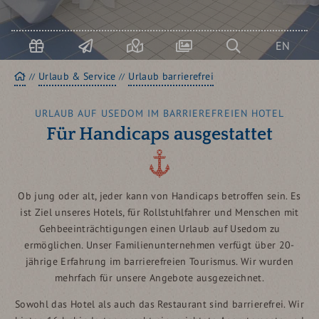
GESUNDHEIT
Url
buc
USEDOM AKTIV
EN
Startseite
Urlaub & Service
Urlaub barrierefrei
URLAUB AUF USEDOM IM BARRIEREFREIEN HOTEL
Für Handicaps ausgestattet
Ob jung oder alt, jeder kann von Handicaps betroffen sein. Es
ist Ziel unseres Hotels, für Rollstuhlfahrer und Menschen mit
Gehbeeinträchtigungen einen Urlaub auf Usedom zu
ermöglichen. Unser Familienunternehmen verfügt über 20-
jährige Erfahrung im barrierefreien Tourismus. Wir wurden
mehrfach für unsere Angebote ausgezeichnet.
Sowohl das Hotel als auch das Restaurant sind barrierefrei. Wir