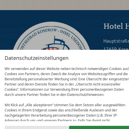
Hotel 
Hauptstraß
17459 Kos
Telefon:
03
Datenschutzeinstellungen
Fax: 03837
Wir verwenden auf dieser Website neben technisch notwendigen Cookies auc
reservieru
Cookies von Partnern, deren Zweck die Analyse von Websitezugriffen und die
Bereitstellung personalisierter Werbung sind. Eine Übersicht der eingesetzte
Partner und deren Dienste finden Sie in der „Übersicht nicht essenzieller
Cookies“. Informationen zur Verwendung Ihrer personenbezogenen Daten
durch unsere Partner finden Sie in den Datenschutzhinweisen.
FACEBOOK
IN
Mit Klick auf „Alle akzeptieren“ stimmen Sie dem Setzen aller ausgewählten
Cookies in Ihrem Endgerät sowie das anschließende Auslesen und der
nachgelagerten Verarbeitung personenbezogener Daten (z.B. Ihrer IP-
Adresse) durch uns und unseren Partnern zu. Falls Sie damit nicht
einverstanden sind, klicken Sie bitte auf „Nur essenzielle Cookies“. Eine