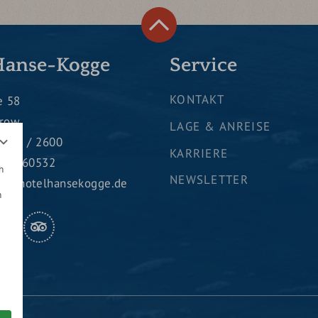
Hanse-Kogge
Service
KONTAKT
e 58
erow
LAGE & ANREISE
8375 / 2600
KARRIERE
5 / 260532
h
NEWSLETTER
ng@hotelhansekogge.de
n
STAGRAM
TRIPADVISOR